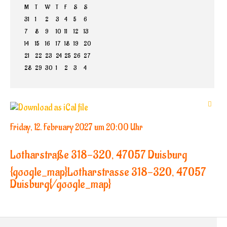
M
T
W
T
F
S
S
31
1
2
3
4
5
6
7
8
9
10
11
12
13
14
15
16
17
18
19
20
21
22
23
24
25
26
27
28
29
30
1
2
3
4
Friday, 12. February 2027 um 20:00 Uhr
Lotharstraße 318-320, 47057 Duisburg
{google_map}Lotharstrasse 318-320, 47057
Duisburg{/google_map}