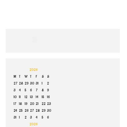
Home
Band
Termine
Select your language
Medien
Info
2026
M
T
W
T
F
S
S
27
28
29
30
31
1
2
3
4
5
6
7
8
9
10
11
12
13
14
15
16
17
18
19
20
21
22
23
24
25
26
27
28
29
30
31
1
2
3
4
5
6
2026