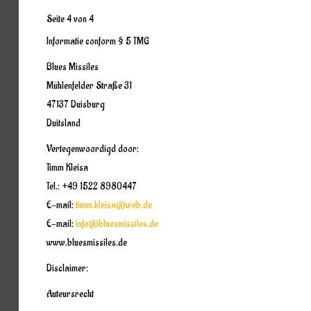
Seite 4 von 4
Informatie conform § 5 TMG
Blues Missiles
Mühlenfelder Straße 31
47137 Duisburg
Duitsland
Vertegenwoordigd door:
Timm Kleisa
Tel.: +49 1522 8980447
E-mail:
timm.kleisa@web.de
E-mail:
info@bluesmissiles.de
www.bluesmissiles.de
Disclaimer:
Auteursrecht