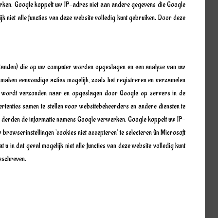
werken. Google koppelt uw IP-adres niet aan andere gegevens die Google
jk niet alle functies van deze website volledig kunt gebruiken. Door deze
estanden) die op uw computer worden opgeslagen en een analyse van uw
maken eenvoudige acties mogelijk, zoals het registreren en verzamelen
s) wordt verzonden naar en opgeslagen door Google op servers in de
vertenties samen te stellen voor websitebeheerders en andere diensten te
ndien derden de informatie namens Google verwerken. Google koppelt uw IP-
owserinstellingen 'cookies niet accepteren' te selecteren (in Microsoft
t u in dat geval mogelijk niet alle functies van deze website volledig kunt
eschreven.