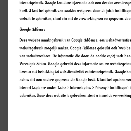
internetgebruik. Google kan deze informatie ook aan derden overdragen
bezit. U kunt het gebruik van cookies weigeren door de juiste instelling
website te gebruiken, stemt u in met de verwerking van uw gegevens do
Google AdSense
Deze website maakt gebruik van Google AdSense, een webadvertentiese
websitegebruik mogelijk maken. Google AdSense gebruikt ook "web beac
van websiteverkeer. De informatie die door de cookie en/of web be
Verenigde Staten. Google gebruikt deze informatie om uw websitegebruik 
leveren met betrekking tot websiteactiviteit en internetgebruik. Google 
adres niet aan andere gegevens die Google bezit. U kunt het opslaan va
Internet Explorer onder 'Extra > Internetopties > Privacy > Instellingen';
gebruiken. Door deze website te gebruiken, stemt u in met de verwerki
Zurück