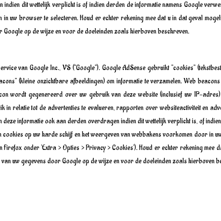
 indien dit wettelijk verplicht is of indien derden de informatie namens Google ver
en in uw browser te selecteren. Houd er echter rekening mee dat u in dat geval mogeli
or Google op de wijze en voor de doeleinden zoals hierboven beschreven.
rvice van Google Inc., VS ("Google"). Google AdSense gebruikt "cookies" (tekstb
ons" (kleine onzichtbare afbeeldingen) om informatie te verzamelen. Web beacons 
acon wordt gegenereerd over uw gebruik van deze website (inclusief uw IP-adre
in relatie tot de advertenties te evalueren, rapporten over websiteactiviteit en ad
kan deze informatie ook aan derden overdragen indien dit wettelijk verplicht is, of i
n cookies op uw harde schijf en het weergeven van webbakens voorkomen door in uw br
 in Firefox onder 'Extra > Opties > Privacy > Cookies'). Houd er echter rekening mee da
ng van uw gegevens door Google op de wijze en voor de doeleinden zoals hierboven b