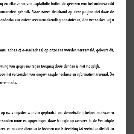
g en elke vorm van exploitatie buiten de grenzen van het auteursrecht
-commercieel gebruik. Voor zover de inhoud op deze pagina niet door de
sondanks een auteursrechtenschending constateren, dan verzoeken wij u
naam, adres of e-mailadres) op onze site worden verzameld, gebeurt dit,
erming van gegevens tegen toegang door derden is niet mogelijk.
n voor het verzenden van ongevraagde reclame en informatiemateriaal. De
am-e-mails.
ie op uw computer worden geplaatst, om de website te helpen analyseren
 verzonden naar en opgeslagen door Google op servers in de Verenigde
s en andere diensten te leveren met betrekking tot websiteactiviteit en