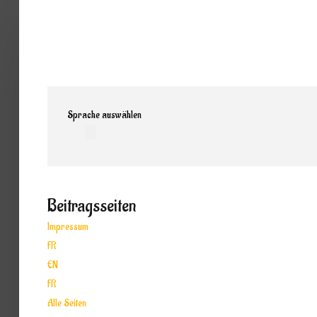
Home
Band
Termine
Medien
Sprache auswählen
Info
Beitragsseiten
Impressum
FR
EN
FR
Alle Seiten