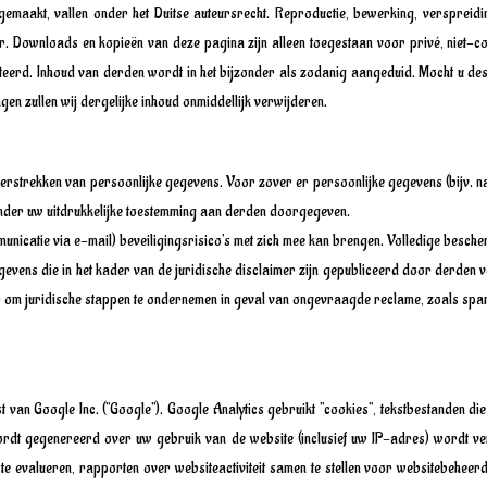
maakt, vallen onder het Duitse auteursrecht. Reproductie, bewerking, verspreidin
ker. Downloads en kopieën van deze pagina zijn alleen toegestaan ​​voor privé, niet
erd. Inhoud van derden wordt in het bijzonder als zodanig aangeduid. Mocht u de
ngen zullen wij dergelijke inhoud onmiddellijk verwijderen.
verstrekken van persoonlijke gegevens. Voor zover er persoonlijke gegevens (bijv. 
zonder uw uitdrukkelijke toestemming aan derden doorgegeven.
municatie via e-mail) beveiligingsrisico's met zich mee kan brengen. Volledige besch
egevens die in het kader van de juridische disclaimer zijn gepubliceerd door derde
or om juridische stappen te ondernemen in geval van ongevraagde reclame, zoals sp
 van Google Inc. ("Google"). Google Analytics gebruikt "cookies", tekstbestanden d
wordt gegenereerd over uw gebruik van de website (inclusief uw IP-adres) wordt
e evalueren, rapporten over websiteactiviteit samen te stellen voor websitebeheerder